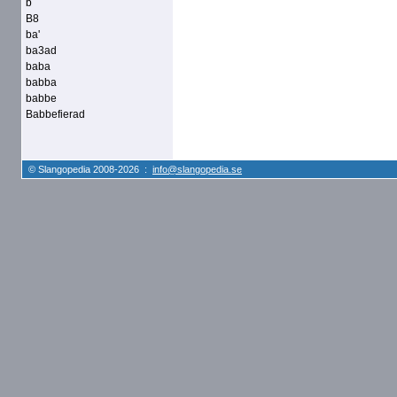
b
B8
ba'
ba3ad
baba
babba
babbe
Babbefierad
© Slangopedia 2008-2026 :
info@slangopedia.se