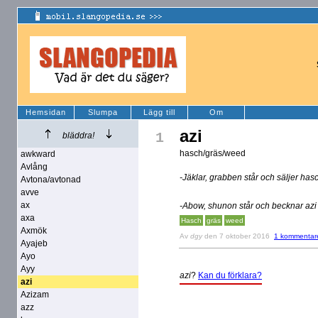
Hemsidan
Slumpa
Lägg till
Om
azi
1
bläddra!
hasch/gräs/weed
awkward
Avlång
-Jäklar, grabben står och säljer has
Avtona/avtonad
avve
ax
-Abow, shunon står och becknar azi 
axa
Hasch
gräs
weed
Axmök
Av
dgy
den 7 oktober 2016
1 kommentar
Ayajeb
Ayo
Ayy
azi
?
Kan du förklara?
azi
Azizam
azz