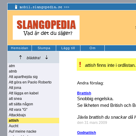
Hemsidan
Slumpa
Lägg till
Om
bläddra!
!
attish
finns inte i ordlistan
atm
atmb
Att aparthejda sig
Att göra en Paolo Roberto
Andra förslag:
Att jona
Att lägga en kabel
Brattish
Snobbig engelska.
att snea
att sätta någon
Se likheten med British och Br
Att vara "G"
Attackbajs
Jävla brattish du snackar då 
attish
den 31 mars 2009
Aucht
Auf meine nacke
Godnattish