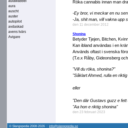
aulawabbel
Röka cannabis innan man drar 
aura
auscht
-Ey bror, vi meckar en nu sen
auster
-Ja, shit man, vill vakna upp
autopilot
den 11 december 2012
avdaskad
avens tvärs
Shonina
Avigare
Betyder Tjejen, Bitchen, Kvin
Kan ibland användas i en krä
Används oftast i svenska föror
(T.e.x Råby, Gideonsberg o
"Vill du röka, shonina?"
"Såklart Ahmed, rulla en riktig
eller
"Den där Gustavs guzz e fett 
"Aa hon e riktig shonina"
den 23 februari 2023
© Slangopedia 2008-2026 :
info@slangopedia.se