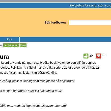
En ordbok för slang, sköna ord
Sök i ordboken:
Om
ra:
du vet redan
Ötlek
ura
42
18
tta ord används när man ska försöka beskriva en person utifrån dennes
seende. Folk kan ha väldigt många olika sorters auror beroende på klädval,
ngstil, frisyr m.m. Listan kan göras oändlig.
n 25årig tjej som klär sig som man gjorde på högstadiet*
er du hon där borta? Klassisk bolibompa-aura".
0årig man med röd keps (alldaglig svennebanan)*