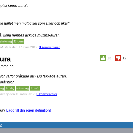
ypisk janne-aura".
nte fullfet men mullig tjej som sitter och fikar*
å, kolla hennes äckliga muffins-aura".
skrivning
fördom
v
Mustafa
den 17 mars 2012
3 kommentarer
ura
13
12
ämmning
Bror varför bråkade du? Du fakkade auran.
Föråt bror
ang
husby
stämning
humör
v
heezy
den 10 mars 2017
0 kommentarer
ra
?
Lägg till din egen definition!
se