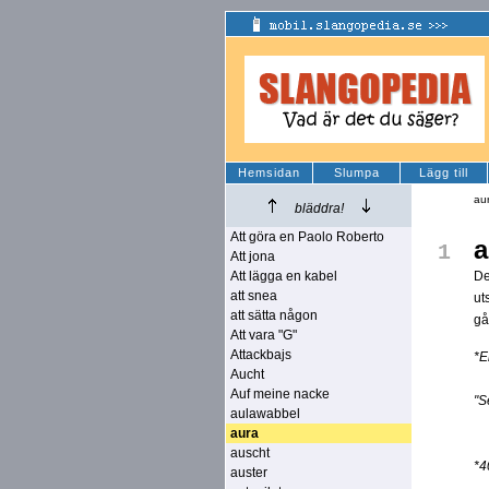
Hemsidan
Slumpa
Lägg till
au
bläddra!
Att göra en Paolo Roberto
a
1
Att jona
Att lägga en kabel
De
att snea
ut
att sätta någon
gå
Att vara "G"
Attackbajs
*E
Aucht
Auf meine nacke
"S
aulawabbel
aura
auscht
*4
auster