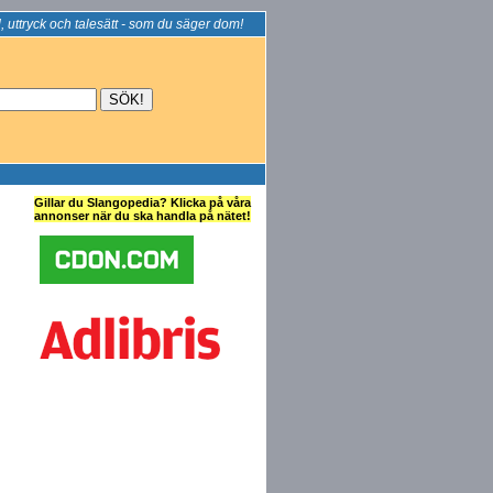
, uttryck och talesätt - som du säger dom!
Gillar du Slangopedia? Klicka på våra
annonser när du ska handla på nätet!