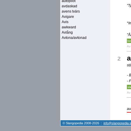
autopilot
"T
avdaskad
avens tvärs
Avigare
Avis
*I
awkward
Avlång
"Å
Avtona/avtonad
be
A
a
2
st
- 
- 
sl
A
au
© Slangopedia 2008-2026 :
info@slangopedia.