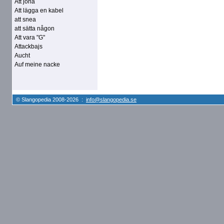
Att jona
Att lägga en kabel
att snea
att sätta någon
Att vara "G"
Attackbajs
Aucht
Auf meine nacke
© Slangopedia 2008-2026 :
info@slangopedia.se