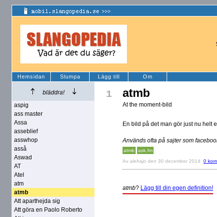
Hemsidan
Slumpa
Lägg till
Om
atmb
1
bläddra!
At the moment-bild
aspig
ass master
Assa
En bild på det man gör just nu helt e
asseblief
asswhop
Används ofta på sajter som faceboo
asså
atmb
ask.fm
Aswad
Av
alehajo
den 30 december 2014
0 kom
AT
Atel
atm
atmb
?
Lägg till din egen definition!
atmb
Att aparthejda sig
Att göra en Paolo Roberto