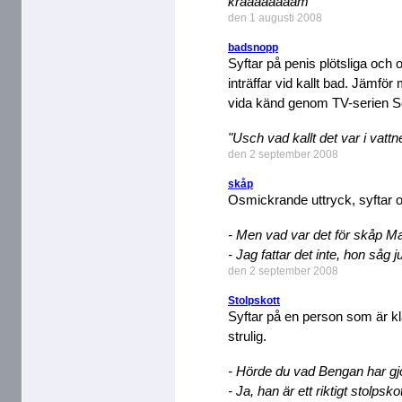
kraaaaaaaam
den 1 augusti 2008
badsnopp
Syftar på penis plötsliga och
inträffar vid kallt bad. Jämf
vida känd genom TV-serien Se
"Usch vad kallt det var i vattn
den 2 september 2008
skåp
Osmickrande uttryck, syftar oft
- Men vad var det för skåp Ma
- Jag fattar det inte, hon såg 
den 2 september 2008
Stolpskott
Syftar på en person som är kla
strulig.
- Hörde du vad Bengan har gj
- Ja, han är ett riktigt stolpskot