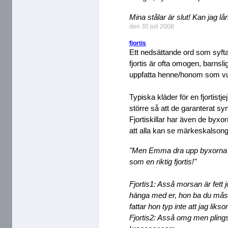
Mina stålar är slut! Kan jag l
den 30 juli 2008
fjortis
Ett nedsättande ord som syfta
fjortis är ofta omogen, barnsl
uppfatta henne/honom som vu
Typiska kläder för en fjortistje
större så att de garanterat s
Fjortiskillar har även de byxo
att alla kan se märkeskalsong
"Men Emma dra upp byxorna ma
som en riktig fjortis!"
Fjortis1: Asså morsan är fett jo
hänga med er, hon ba du måste
fattar hon typ inte att jag likso
Fjortis2: Asså omg men pling