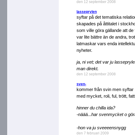
den 12 september 2008
lasseprylen
syftar på det tematiska relati
skapades på åttitalet i stockh
som ville göra gällande att d
var lite bättre än de andra, tro
latmaskar vars enda intellektu
nyheter.
ja, ni vet; det var ju lassepry
man direkt.
den 12 september 2008
sven-
kommer från svin men syftar 
med mycket, roli, ful, trött, fa
hinner du chilla ida?
-näää...har svenmycket o gör
-hon va ju sveeeensnygg
den 7 februari 2009