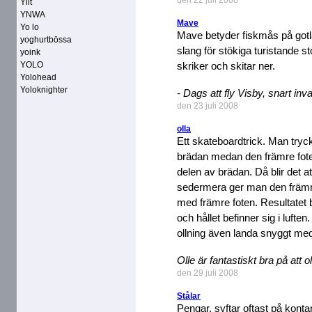
den 22 juli 2008
Yiit
YNWA
Mave
Yo lo
Mave betyder fiskmås på got
yoghurtbössa
slang för stökiga turistande 
yoink
YOLO
skriker och skitar ner.
Yolohead
Yoloknighter
- Dags att fly Visby, snart in
den 23 juli 2008
olla
Ett skateboardtrick. Man tryck
brädan medan den främre fote
delen av brädan. Då blir det a
sedermera ger man den främre 
med främre foten. Resultatet bl
och hållet befinner sig i lufte
ollning även landa snyggt med
Olle är fantastiskt bra på att
den 29 juli 2008
Stålar
Pengar, syftar oftast på kontan