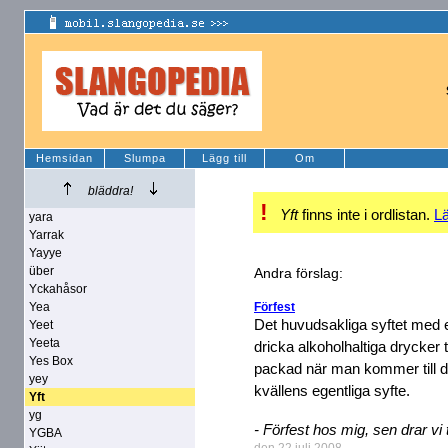
Hemsidan
Slumpa
Lägg till
Om
bläddra!
!
Yft
finns inte i ordlistan.
Lä
yara
Yarrak
Yayye
über
Andra förslag:
Yckahåsor
Yea
Förfest
Det huvudsakliga syftet med e
Yeet
Yeeta
dricka alkoholhaltiga drycker t
Yes Box
packad när man kommer till d
yey
kvällens egentliga syfte.
Yft
yg
- Förfest hos mig, sen drar vi t
YGBA