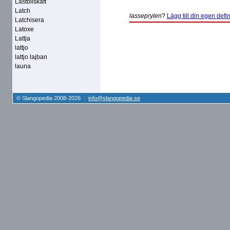
Lastbilskäft
Latch
lasseprylen
?
Lägg till din egen defin
Latchisera
Latoxe
Lattja
lattjo
lattjo lajban
launa
© Slangopedia 2008-2026 :
info@slangopedia.se