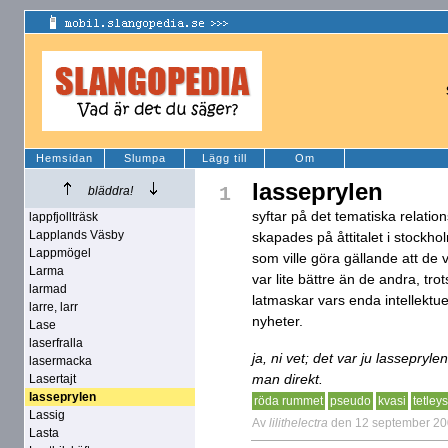
Hemsidan
Slumpa
Lägg till
Om
lasseprylen
1
bläddra!
syftar på det tematiska relation
lappfjollträsk
Lapplands Väsby
skapades på åttitalet i stockho
Lappmögel
som ville göra gällande att de
Larma
var lite bättre än de andra, trot
larmad
latmaskar vars enda intellektue
larre, larr
nyheter.
Lase
laserfralla
ja, ni vet; det var ju lassepryl
lasermacka
man direkt.
Lasertajt
lasseprylen
röda rummet
pseudo
kvasi
tetleys
Lassig
Av
lilithelectra
den 12 september 2
Lasta