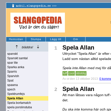
Hemsidan
Slumpa
Lägg till
Om
Spela Allan
1
bläddra!
Uttrycket "Spela Allan" är eft
spanskt
Spanskt samtal
Ladd som nästan alltid spelade 
spar lite
Sparka anka
Spela inte Allan med mej för då
Sparris
tuff
cool
stöddig
Sparvish
Av
ot
den 13 oktober 2013
0 komme
Spat
spawna
Spela Allan
2
spech
Spektrumfejs
Att man låtsas vara någon tuff 
Spela Allan
det.
Spela bortamatch
spela porslinstuba
Du ska inte komma här och spela