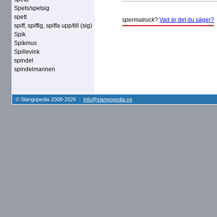
Spets/spetsig
spett
spermatruck
?
Vad är det du säger?
spiff, spiffig, spiffa upp/till (sig)
Spik
Spikmus
Spillevink
spindel
spindelmannen
© Slangopedia 2008-2026 :
info@slangopedia.se