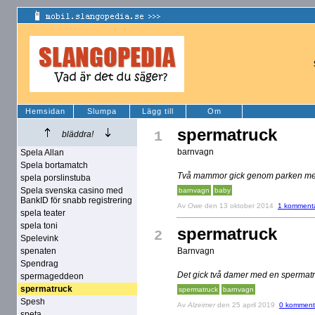
Hemsidan
Slumpa
Lägg till
Om
spermatruck
1
bläddra!
barnvagn
Spela Allan
Spela bortamatch
Två mammor gick genom parken med
spela porslinstuba
Spela svenska casino med
barnvagn
baby
BankID för snabb registrering
Av
Owe
den 13 oktober 2014
1 komment
spela teater
spela toni
spermatruck
2
Spelevink
spenaten
Barnvagn
Spendrag
Det gick två damer med en spermat
spermageddeon
spermatruck
spermatruck
barnvagn
Spesh
Av
Alzeimer
den 25 april 2019
0 komment
speta