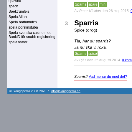
spawna
Sparris
spare
mini
spech
Av
Peter-Nicklas
den 26 maj 2015
Spektrumfejs
Spela Allan
Sparris
Spela bortamatch
3
spela porslinstuba
Spice (drog)
Spela svenska casino med
BankID för snabb registrering
Tja, har du sparris?
spela teater
Ja nu ska vi röka.
Sparris
spice
Av
Pjäs
den 25 augusti 2014
0 kom
Sparris
?
Vad menar du med det?
© Slangopedia 2008-2026 :
info@slangopedia.se