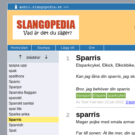
Hemsidan
Slumpa
Lägg till
Om
Sparris
1
bläddra!
Elsparkcykel, Elkick, Elkickbike
spajsa upp
spak
Kan jag låna din sparris, jag s
spalthora
Spanic
Spanjor
Bror, jag behöver din sparris
Spanska flaggan
transport
Elspark
sparkcykel
spanskt
Av
Tord Yvel
den 22 juli 2022
3 ko
Spanskt samtal
spar lite
sparris
2
Sparka anka
Sparris
Mager pojke med smala armar 
Sparvish
Spat
Far till sonen: Ät lite mer, din s