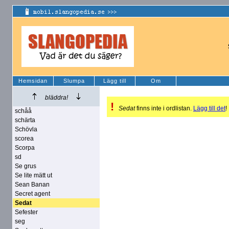
Hemsidan
Slumpa
Lägg till
Om
bläddra!
!
Sedat
finns inte i ordlistan.
Lägg till det
!
schåå
schärta
Schövla
scorea
Scorpa
sd
Se grus
Se lite mätt ut
Sean Banan
Secret agent
Sedat
Sefester
seg