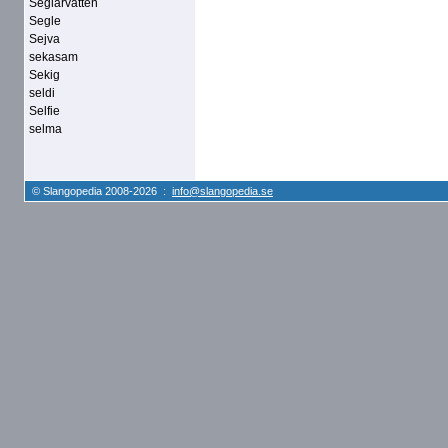
Seglarvatten
Segle
Sejva
sekasam
Sekig
seldi
Selfie
selma
© Slangopedia 2008-2026 :
info@slangopedia.se