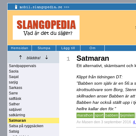
Hemsidan
Slumpa
Lägg till
Om
Satmaran
1
bläddra!
Ett alternativt, skämtsamt och 
Sandpappervals
Saola
Klippt från tidningen DT:
Saqat
sarjig
"Babben som själv är en 56:a 
Sarkass
idrottsutövare som Borg, Sten
Sarre
skillnaden anser Babben är att h
satfläsk
Babben har också ställt upp i t
Sather
hellre kallar den för."
satjävel
satkärring
marathon
sport
babben
tjejmilen
Satmaran
Av
Masen
den 3 september 2016
4
Satsa på ryggsäcken
Satsig