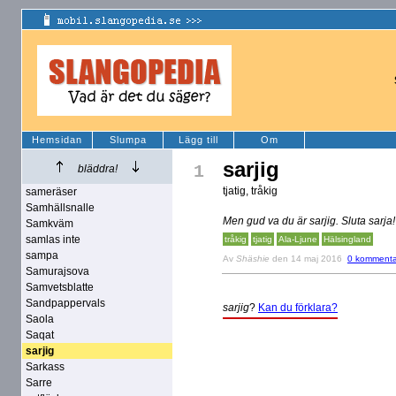
Hemsidan
Slumpa
Lägg till
Om
sarjig
1
bläddra!
tjatig, tråkig
sameräser
Samhällsnalle
Men gud va du är sarjig. Sluta sarja!
Samkväm
samlas inte
tråkig
tjatig
Ala-Ljune
Hälsingland
sampa
Av
Shäshie
den 14 maj 2016
0 kommenta
Samurajsova
Samvetsblatte
Sandpappervals
sarjig
?
Kan du förklara?
Saola
Saqat
sarjig
Sarkass
Sarre