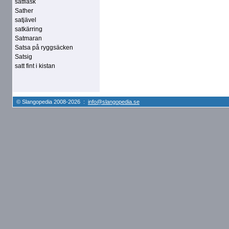
satfläsk
Sather
satjävel
satkärring
Satmaran
Satsa på ryggsäcken
Satsig
satt fint i kistan
© Slangopedia 2008-2026 :
info@slangopedia.se