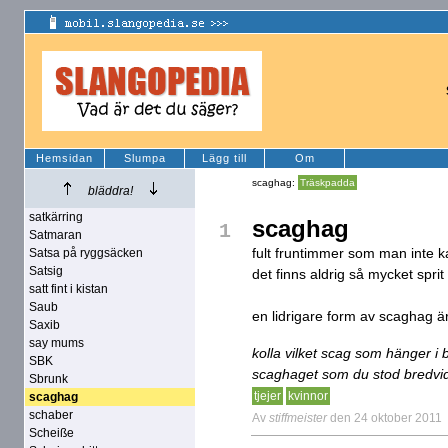
Hemsidan
Slumpa
Lägg till
Om
scaghag:
Träskpadda
bläddra!
satkärring
scaghag
1
Satmaran
fult fruntimmer som man inte ka
Satsa på ryggsäcken
Satsig
det finns aldrig så mycket sprit a
satt fint i kistan
Saub
en lidrigare form av scaghag är
Saxib
say mums
kolla vilket scag som hänger i
SBK
scaghaget som du stod bredvi
Sbrunk
tjejer
kvinnor
scaghag
schaber
Av
stiffmeister
den 24 oktober 2011
Scheiße