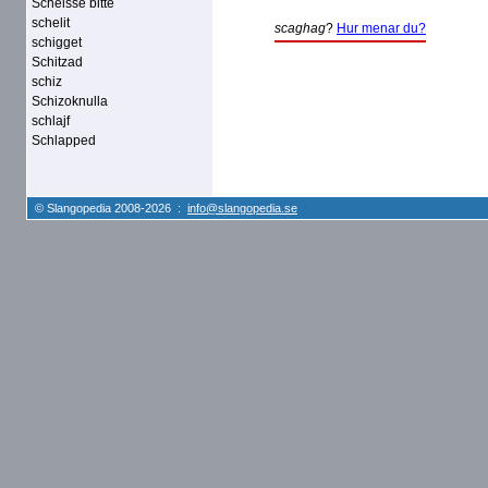
Scheisse bitte
schelit
scaghag
?
Hur menar du?
schigget
Schitzad
schiz
Schizoknulla
schlajf
Schlapped
© Slangopedia 2008-2026 :
info@slangopedia.se