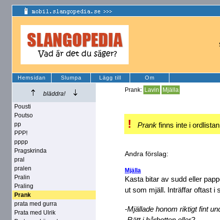
Hemsidan
Slumpa
Lägg till
Om
Prank:
Lavin
Mjälla
bläddra!
Pousti
Poutso
!
pp
Prank
finns inte i ordlista
PPP!
pppp
Pragskrinda
Andra förslag:
pral
pralen
Mjälla
Pralin
Kasta bitar av sudd eller papp
Praling
ut som mjäll. Inträffar oftast i
Prank
prata med gurra
-Mjällade honom riktigt fint u
Prata med Ulrik
-Rätt i hårbotten eller?