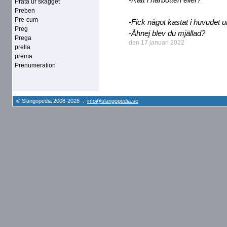
Prata ur skägget
Preben
Pre-cum
-Fick något kastat i huvudet 
Preg
-Åhnej blev du mjällad?
Prega
den 17 januari 2022
prella
prema
Prenumeration
© Slangopedia 2008-2026 :
info@slangopedia.se