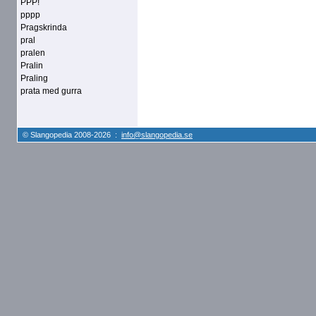
PPP!
pppp
Pragskrinda
pral
pralen
Pralin
Praling
prata med gurra
© Slangopedia 2008-2026 :
info@slangopedia.se