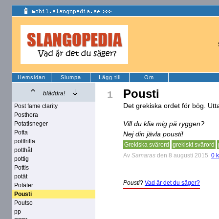
Hemsidan
Slumpa
Lägg till
Om
Pousti
1
bläddra!
Det grekiska ordet för bög. Utta
Post fame clarity
Posthora
Vill du klia mig på ryggen?
Potatisneger
Potta
Nej din jävla pousti!
pottfrilla
Grekiska svärord
grekiskt svärord
potthål
Av
Samaras
den 8 augusti 2015
0 
pottig
Pottis
potät
Pousti
?
Vad är det du säger?
Potäter
Pousti
Poutso
pp