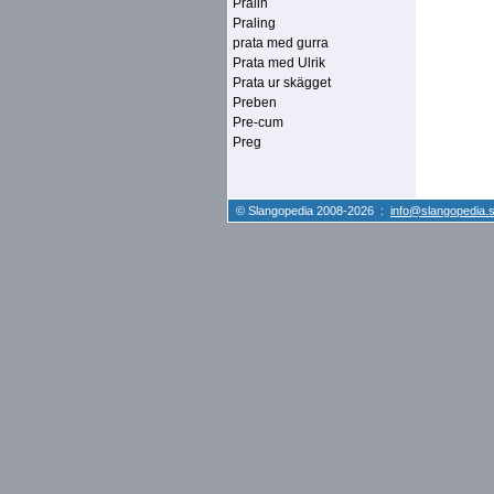
Pralin
Praling
prata med gurra
Prata med Ulrik
Prata ur skägget
Preben
Pre-cum
Preg
© Slangopedia 2008-2026 :
info@slangopedia.