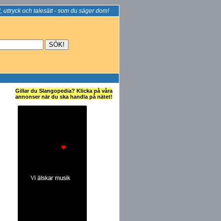
, uttryck och talesätt - som du säger dom!
Gillar du Slangopedia? Klicka på våra
annonser när du ska handla på nätet!