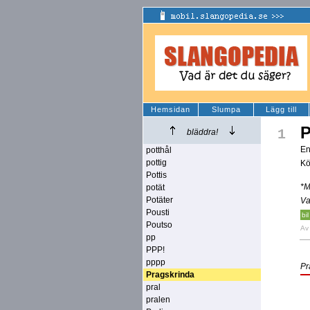
Hemsidan
Slumpa
Lägg till
P
1
bläddra!
En
potthål
pottig
Kö
Pottis
*M
potät
Potäter
Va
Pousti
bil
Poutso
A
pp
PPP!
pppp
Pr
Pragskrinda
pral
pralen