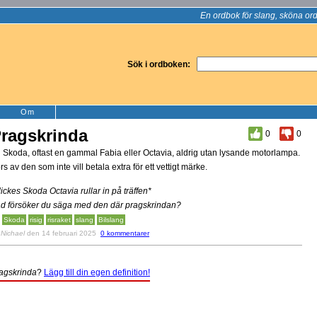
En ordbok för slang, sköna ord
Sök i ordboken:
Om
ragskrinda
0
0
 Skoda, oftast en gammal Fabia eller Octavia, aldrig utan lysande motorlampa.
rs av den som inte vill betala extra för ett vettigt märke.
ickes Skoda Octavia rullar in på träffen*
d försöker du säga med den där pragskrindan?
Skoda
risig
risraket
slang
Bilslang
v
Nichael
den 14 februari 2025
0 kommentarer
agskrinda
?
Lägg till din egen definition!