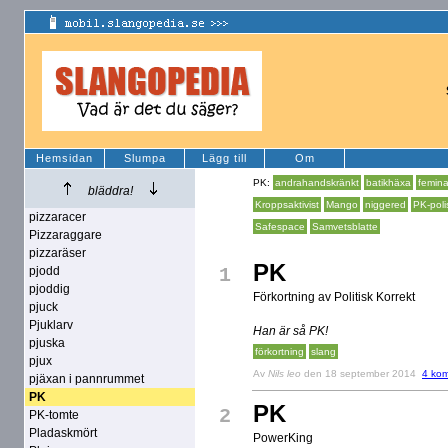
Hemsidan
Slumpa
Lägg till
Om
PK:
andrahandskränkt
batikhäxa
femina
bläddra!
Kroppsaktivist
Mango
niggered
PK-poli
pizzaracer
Safespace
Samvetsblatte
Pizzaraggare
pizzaräser
PK
pjodd
1
pjoddig
Förkortning av Politisk Korrekt
pjuck
Pjuklarv
Han är så PK!
pjuska
förkortning
slang
pjux
Av
Nils leo
den 18 september 2014
4 ko
pjäxan i pannrummet
PK
PK
2
PK-tomte
Pladaskmört
PowerKing