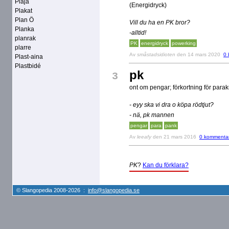
Plaja
(Energidryck)
Plakat
Plan Ö
Vill du ha en PK bror?
Planka
-alltid!
planrak
PK
energidryck
powerking
plarre
Av
småstadsidioten
den 14 mars 2020
0 
Plast-aina
Plastbidé
pk
3
ont om pengar; förkortning för para
- eyy ska vi dra o köpa rödtjut?
- nä, pk mannen
pengar
para
pank
Av
leeafy
den 21 mars 2016
0 kommenta
PK
?
Kan du förklara?
© Slangopedia 2008-2026 :
info@slangopedia.se