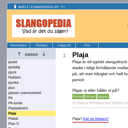
Hemsidan
Slumpa
Lägg till
Om
Plaja
1
bläddra!
Plaja är ett typiskt slanguttryc
pjodd
pjoddig
stadie i tidigt förhållande mell
pjuck
på, att man hånglat och haft ko
Pjuklarv
period.
pjuska
pjux
Plajar ni eller håller ni på?
pjäxan i pannrummet
Kärlek
hångel
taggad
PK
Av
Bianca Rehnberg och Victoria H
PK-tomte
Pladaskmört
Plaja
Plakat
Plaja
?
Kan du förklara?
Plan Ö