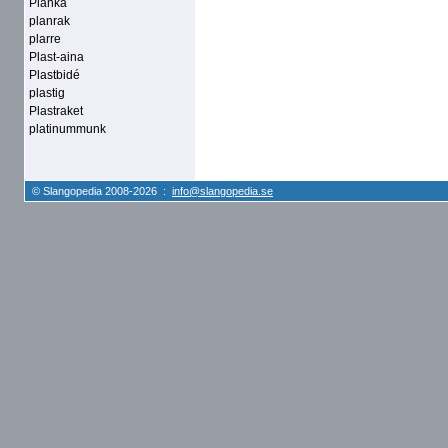
Planka
planrak
plarre
Plast-aina
Plastbidé
plastig
Plastraket
platinummunk
© Slangopedia 2008-2026 :
info@slangopedia.se