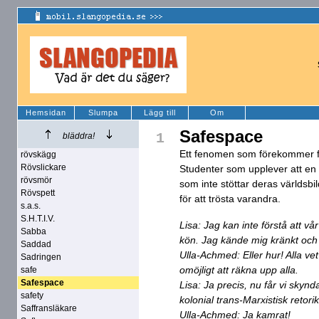
Hemsidan
Slumpa
Lägg till
Om
Safespace
1
bläddra!
Ett fenomen som förekommer fr
rövskägg
Rövslickare
Studenter som upplever att e
rövsmör
som inte stöttar deras världsbi
Rövspett
för att trösta varandra.
s.a.s.
S.H.T.I.V.
Lisa: Jag kan inte förstå att vå
Sabba
kön. Jag kände mig kränkt och v
Saddad
Ulla-Achmed: Eller hur! Alla vet
Sadringen
omöjligt att räkna upp alla.
safe
Safespace
Lisa: Ja precis, nu får vi skynda
safety
kolonial trans-Marxistisk retorik
Saffransläkare
Ulla-Achmed: Ja kamrat!