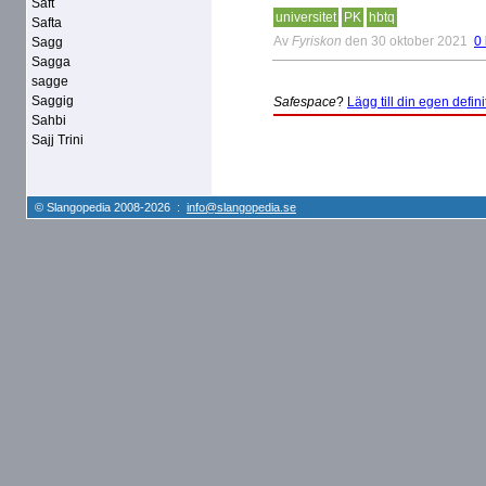
Saft
universitet
PK
hbtq
Safta
Av
Fyriskon
den 30 oktober 2021
0
Sagg
Sagga
sagge
Saggig
Safespace
?
Lägg till din egen defini
Sahbi
Sajj Trini
© Slangopedia 2008-2026 :
info@slangopedia.se