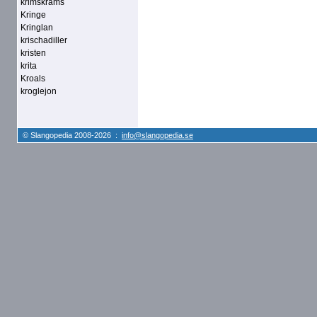
krimskrams
Kringe
Kringlan
krischadiller
kristen
krita
Kroals
kroglejon
© Slangopedia 2008-2026 :
info@slangopedia.se