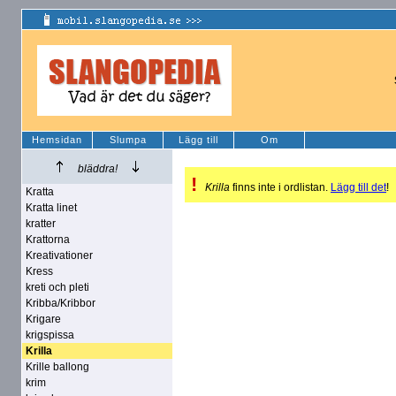
Hemsidan
Slumpa
Lägg till
Om
bläddra!
!
Krilla
finns inte i ordlistan.
Lägg till det
!
Kratta
Kratta linet
kratter
Krattorna
Kreativationer
Kress
kreti och pleti
Kribba/Kribbor
Krigare
krigspissa
Krilla
Krille ballong
krim