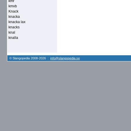
kmr
kmvb
Knack
knacka
knacka lax
knacks
knal
knalla
© Slangopedia 2008-2026 :
info@slangopedia.se