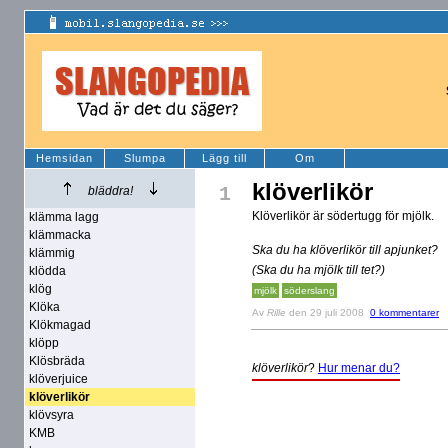
Hemsidan
Slumpa
Lägg till
Om
klöverlikör
1
bläddra!
Klöverlikör är södertugg för mjölk.
klämma lagg
klämmacka
Ska du ha klöverlikör till apjunket?
klämmig
(Ska du ha mjölk till tet?)
klödda
klög
mjölk
söderslang
Klöka
Av
Rille
den 29 juli 2008
0 kommentarer
Klökmagad
klöpp
Klösbräda
klöverlikör
?
Hur menar du?
klöverjuice
klöverlikör
klövsyra
KMB