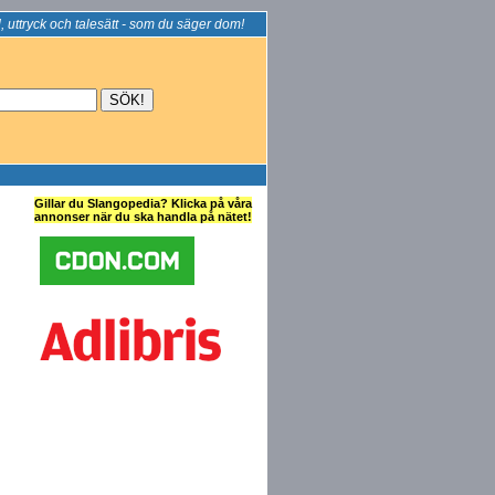
, uttryck och talesätt - som du säger dom!
Gillar du Slangopedia? Klicka på våra
annonser när du ska handla på nätet!