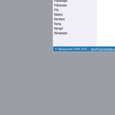
Flåsbåge
Flåshake
Flä
fläbbo
fläckfan
fläng
flängd
flänglapp
© Slangopedia 2008-2026 :
info@slangopedia.