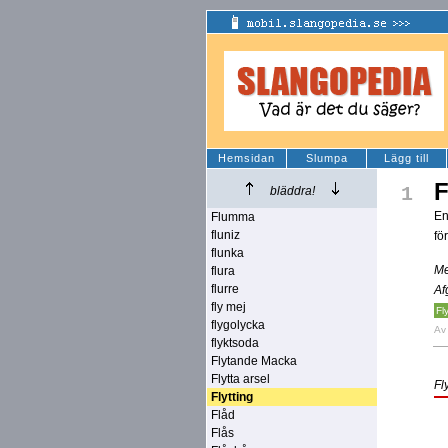
Hemsidan
Slumpa
Lägg till
F
1
bläddra!
En
Flumma
fluniz
fö
flunka
Me
flura
flurre
Af
fly mej
Fl
flygolycka
A
flyktsoda
Flytande Macka
Flytta arsel
Fl
Flytting
Flåd
Flås