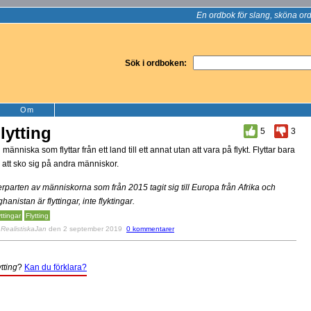
En ordbok för slang, sköna ord
Sök i ordboken:
Om
lytting
5
3
 människa som flyttar från ett land till ett annat utan att vara på flykt. Flyttar bara
r att sko sig på andra människor.
rparten av människorna som från 2015 tagit sig till Europa från Afrika och
ghanistan är flyttingar, inte flyktingar.
yttingar
Flytting
v
RealistiskaJan
den 2 september 2019
0 kommentarer
ytting
?
Kan du förklara?