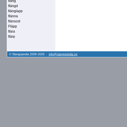
fläng
flängd
flänglapp
flänna
flänsost
Fläpp
flära
flärp
© Slangopedia 2008-2026 :
info@slangopedia.se