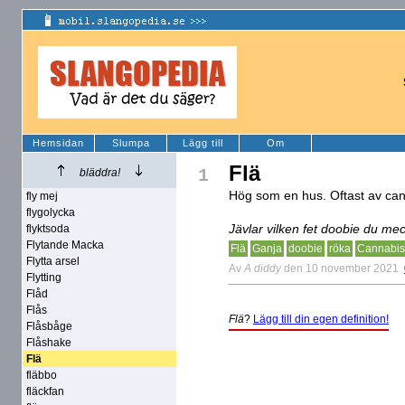
Hemsidan
Slumpa
Lägg till
Om
Flä
1
bläddra!
Hög som en hus. Oftast av ca
fly mej
flygolycka
Jävlar vilken fet doobie du mec
flyktsoda
Flytande Macka
Flä
Ganja
doobie
röka
Cannabis
Flytta arsel
Av
A diddy
den 10 november 2021
Flytting
Flåd
Flås
Flä
?
Lägg till din egen definition!
Flåsbåge
Flåshake
Flä
fläbbo
fläckfan