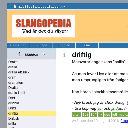
Hemsidan
Slumpa
Lägg till
Om
driftig
1
bläddra!
Motsvarar engelskans "ballin"
Drake
dralla
dralla ett slick
Att man lever i lyx eller att m
dram
man ursprungligen från fattigar
dramaten
Dratta
Kan höras i stockholmsområde
dratta i kull
Dret
- Ayy brush jag är chok driftig.
dribbla
- Bra köp mig
äzi
och
jinda
s. (
Drifta
driftig
orten
163
164
rik
deg
fett med 
Driftish
Av
kakka
den 19 augusti 2016
0 ko
drilla