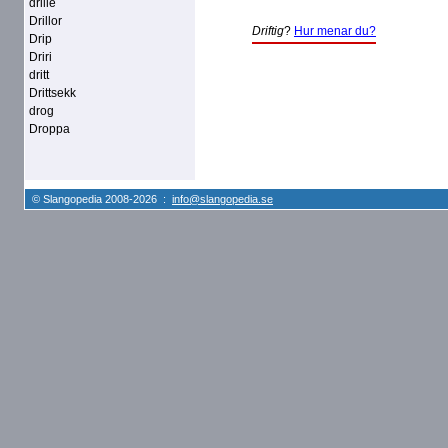
drille
Drillor
Driftig
?
Hur menar du?
Drip
Driri
dritt
Drittsekk
drog
Droppa
© Slangopedia 2008-2026 :
info@slangopedia.se