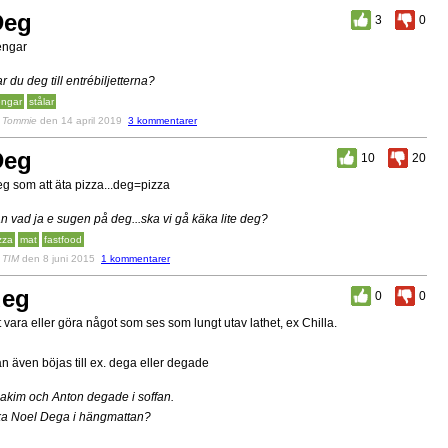
Deg
3
0
engar
r du deg till entrébiljetterna?
ngar
stålar
v
Tommie
den 14 april 2019
3 kommentarer
Deg
10
20
g som att äta pizza...deg=pizza
n vad ja e sugen på deg...ska vi gå käka lite deg?
zza
mat
fastfood
v
TIM
den 8 juni 2015
1 kommentarer
deg
0
0
t vara eller göra något som ses som lungt utav lathet, ex Chilla.
n även böjas till ex. dega eller degade
akim och Anton degade i soffan.
a Noel Dega i hängmattan?