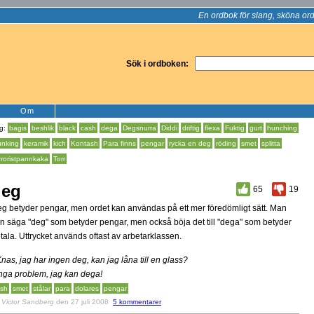
En ordbok för slang, sköna ord
Sök i ordboken:
Om
g:
bagis
beshlik
black
cash
dega
Degsnurra
Diddi
driftig
flexa
Fuktig
gurt
hunching
nking
keramik
kich
Kontash
Para finns
pengar
rycka en deg
röding
smet
splitta
rroristpannkaka
Torr
deg
65
19
g betyder pengar, men ordet kan användas på ett mer föredömligt sätt. Man
n säga "deg" som betyder pengar, men också böja det till "dega" som betyder
tala. Uttrycket används oftast av arbetarklassen.
Knas, jag har ingen deg, kan jag låna till en glass?
Inga problem, jag kan dega!
sh
smet
stålar
para
dolares
pengar
v
Victor Sandberg
den 27 juli 2008
5 kommentarer