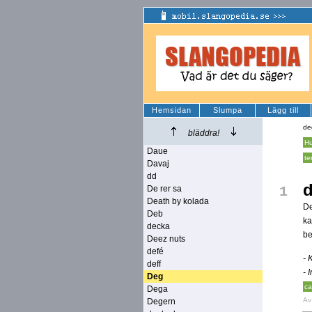
Hemsidan
Slumpa
Lägg till
de
bläddra!
Hu
Daue
te
Davaj
dd
De rer sa
1
Death by kolada
De
Deb
ka
decka
be
Deez nuts
defé
- 
deff
- 
Deg
ca
Dega
A
Degern