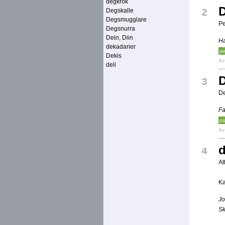
degkrok
Degskalle
2
Degsmugglare
P
Degsnurra
Dein, Diin
Ha
dekadarier
pe
Dekis
A
deli
3
De
Fa
pi
A
4
At
Ka
Jo
Sk