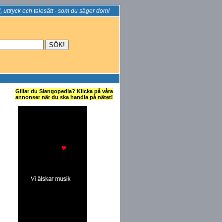
, uttryck och talesätt - som du säger dom!
Gillar du Slangopedia? Klicka på våra
annonser när du ska handla på nätet!