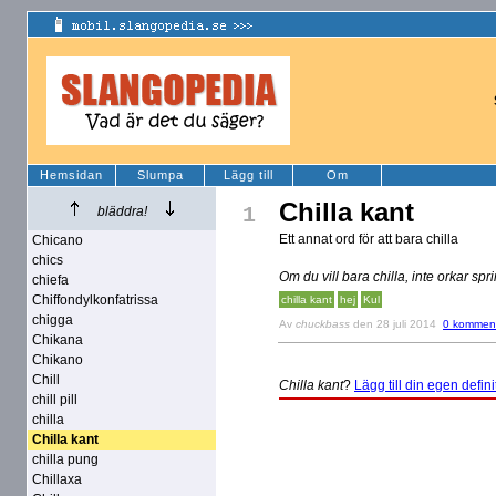
Hemsidan
Slumpa
Lägg till
Om
Chilla kant
1
bläddra!
Ett annat ord för att bara chilla
Chicano
chics
Om du vill bara chilla, inte orkar sp
chiefa
Chiffondylkonfatrissa
chilla kant
hej
Kul
chigga
Av
chuckbass
den 28 juli 2014
0 komment
Chikana
Chikano
Chill
Chilla kant
?
Lägg till din egen defini
chill pill
chilla
Chilla kant
chilla pung
Chillaxa