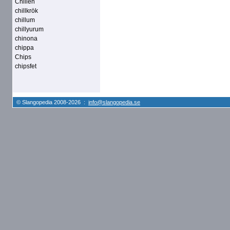
Chillen
chillkrök
chillum
chillyurum
chinona
chippa
Chips
chipsfet
© Slangopedia 2008-2026 :
info@slangopedia.se