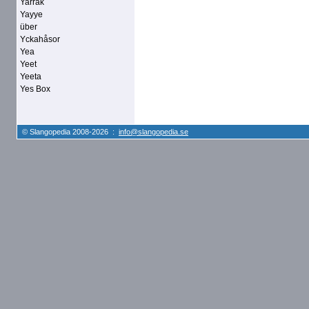
Yarrak
Yayye
über
Yckahåsor
Yea
Yeet
Yeeta
Yes Box
© Slangopedia 2008-2026 :
info@slangopedia.se