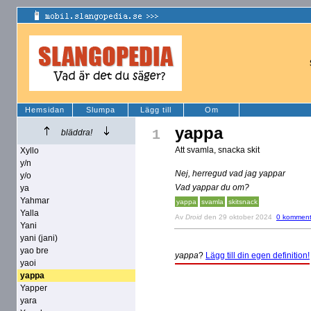
Hemsidan
Slumpa
Lägg till
Om
yappa
1
bläddra!
Att svamla, snacka skit
Xyllo
y/n
Nej, herregud vad jag yappar
y/o
Vad yappar du om?
ya
Yahmar
yappa
svamla
skitsnack
Yalla
Av
Droid
den 29 oktober 2024
0 komment
Yani
yani (jani)
yao bre
yappa
?
Lägg till din egen definition!
yaoi
yappa
Yapper
yara