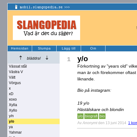
Hemsidan
Slumpa
Lägg till
Om
y/o
1
bläddra!
Förkortning av "years old" vi
Vässat stål
Västra V
man är och förekommer oftast i
Vätt
liknande.
Vörgus
x
Bio på instagram:
xD
xoxo
19 y/o
Xylla
Hästälskare och blondin
Xyllo
y/n
y/o
biografi
bio
y/o
Av
Anonymt
den 13 juni 2014
1 ko
ya
Yahmar