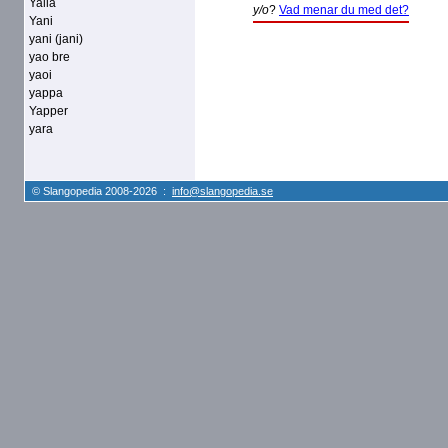
Yalla
y/o
?
Vad menar du med det?
Yani
yani (jani)
yao bre
yaoi
yappa
Yapper
yara
© Slangopedia 2008-2026 :
info@slangopedia.se