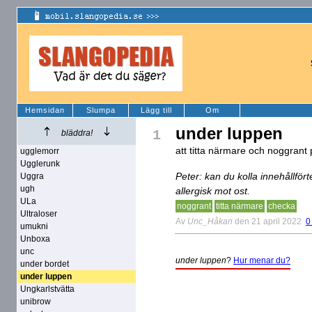
Hemsidan
Slumpa
Lägg till
Om
under luppen
1
bläddra!
att titta närmare och noggrant
ugglemorr
Ugglerunk
Peter: kan du kolla innehållfö
Uggra
ugh
allergisk mot ost.
ULa
noggrant
titta närmare
checka
Ultraloser
Av
Unc_Håkan
den 21 april 2022
0
umukni
Unboxa
unc
under luppen
?
Hur menar du?
under bordet
under luppen
Ungkarlstvätta
unibrow