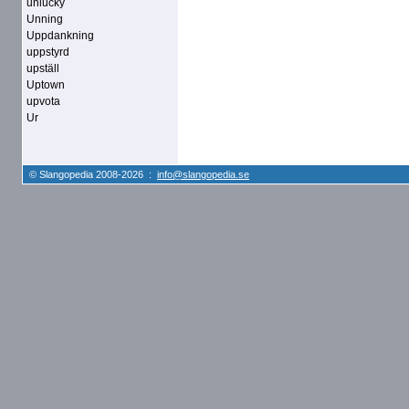
unlucky
Unning
Uppdankning
uppstyrd
upställ
Uptown
upvota
Ur
© Slangopedia 2008-2026 :
info@slangopedia.se