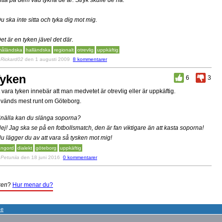
Titta på dem vad tykna de är. Stryk skulle de ha.
Du ska inte sitta och tyka dig mot mig.
Det är en tyken jävel det där.
åländska
halländska
regionalt
otrevlig
uppkäftig
v
Rickard02
den 1 augusti 2009
8 kommentarer
yken
6
3
t vara tyken innebär att man medvetet är otrevlig eller är uppkäftig.
vänds mest runt om Göteborg.
Snälla kan du slänga soporna?
Nej! Jag ska se på en fotbollsmatch, den är fan viktigare än att kasta soporna!
Nu lägger du av att vara så tysken mot mig!
angord
dialekt
göteborg
uppkäftig
v
Petuniia
den 18 juni 2016
0 kommentarer
ken
?
Hur menar du?
se