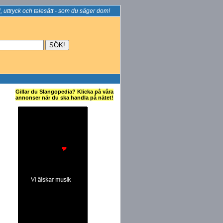
, uttryck och talesätt - som du säger dom!
Gillar du Slangopedia? Klicka på våra
annonser när du ska handla på nätet!