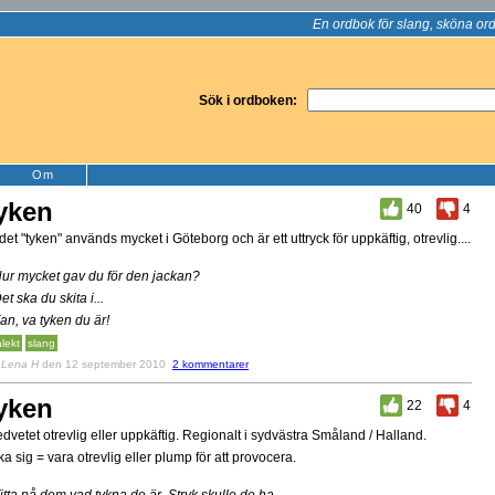
En ordbok för slang, sköna ord
Sök i ordboken:
Om
yken
40
4
det "tyken" används mycket i Göteborg och är ett uttryck för uppkäftig, otrevlig....
Hur mycket gav du för den jackan?
Det ska du skita i...
Fan, va tyken du är!
alekt
slang
v
Lena H
den 12 september 2010
2 kommentarer
yken
22
4
dvetet otrevlig eller uppkäftig. Regionalt i sydvästra Småland / Halland.
ka sig = vara otrevlig eller plump för att provocera.