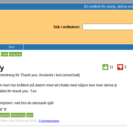
En ordbok för slang, sköna ord
Sök i ordboken:
Om
:
hälä
tyngaste
y
11
3
rkortning för Thank you. Används i text (sms/chatt).
 man har bråttom på datorn med att chatta med någon kan man skriva ty
tället för thank you. T.ex
mpisen: vad bra du dansade igår.
g: ty
gelska
förkotning
tack
v
silfver
den 28 januari 2013
0 kommentarer