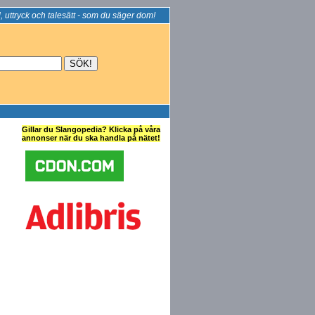
, uttryck och talesätt - som du säger dom!
Gillar du Slangopedia? Klicka på våra
annonser när du ska handla på nätet!