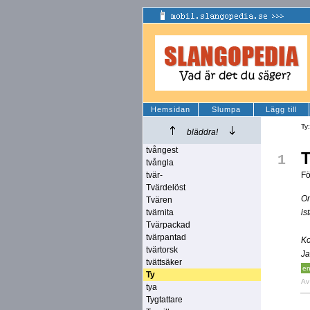
Hemsidan
Slumpa
Lägg till
Ty
bläddra!
tvångest
T
1
tvångla
tvär-
Fö
Tvärdelöst
Om
Tvären
tvärnita
is
Tvärpackad
tvärpantad
Ko
tvärtorsk
Ja
tvättsäker
en
Ty
A
tya
Tygtattare