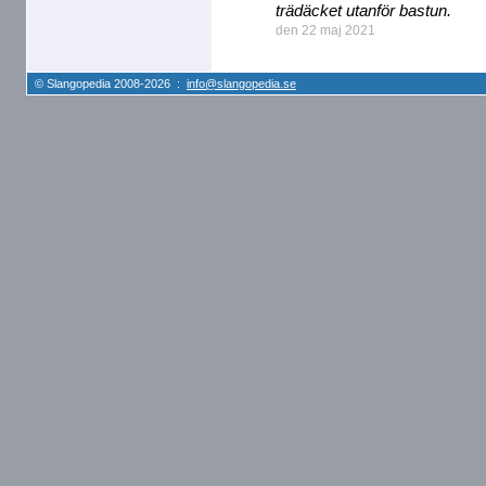
trädäcket utanför bastun.
den 22 maj 2021
© Slangopedia 2008-2026 :
info@slangopedia.se