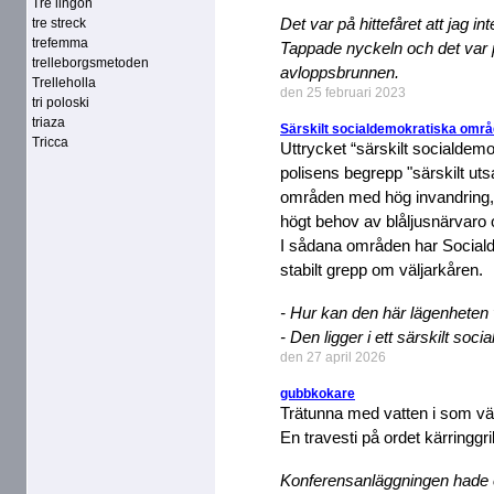
Tre lingon
Det var på hittefåret att jag 
tre streck
trefemma
Tappade nyckeln och det var på
trelleborgsmetoden
avloppsbrunnen.
Trelleholla
den 25 februari 2023
tri poloski
triaza
Särskilt socialdemokratiska omr
Tricca
Uttrycket “särskilt socialdem
polisens begrepp "särskilt uts
områden med hög invandring, 
högt behov av blåljusnärvaro 
I sådana områden har Socialde
stabilt grepp om väljarkåren.
- Hur kan den här lägenheten v
- Den ligger i ett särskilt so
den 27 april 2026
gubbkokare
Trätunna med vatten i som vä
En travesti på ordet kärringgr
Konferensanläggningen hade e