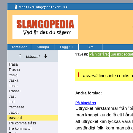
Hemsidan
Slumpa
Lägg till
Om
travesti:
På hittefåret
Särskilt soci
bläddra!
Trasa
Trasha
!
trasig
travesti
finns inte i ordlist
traska
trasor
Trassel
Andra förslag:
trast
tratt
På hittefåret
trattbasse
Uttrycket härstammar från "på 
trattigt
man knappt kunde få ett hårstr
travesti
att uttrycket kan tyckas vara l
Tre komma slåss
anständigt folk, kom man på at
Tre komma tuff