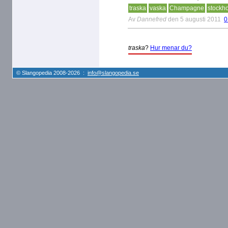
traska
vaska
Champagne
stockh
Av
Dannefred
den 5 augusti 2011
0
traska
?
Hur menar du?
© Slangopedia 2008-2026 :
info@slangopedia.se