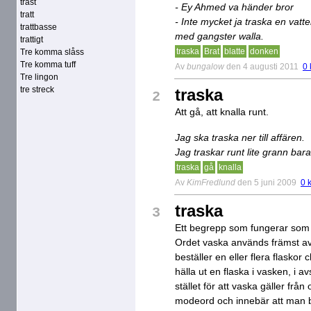
trast
- Ey Ahmed va händer bror
tratt
- Inte mycket ja traska en vatt
trattbasse
med gangster walla.
trattigt
traska
Brat
blatte
donken
Tre komma slåss
Tre komma tuff
Av
bungalow
den 4 augusti 2011
0
Tre lingon
tre streck
traska
2
Att gå, att knalla runt.
Jag ska traska ner till affären.
Jag traskar runt lite grann bara
traska
gå
knalla
Av
KimFredlund
den 5 juni 2009
0 
traska
3
Ett begrepp som fungerar som 
Ordet vaska används främst av
beställer en eller flera flasko
hälla ut en flaska i vasken, i a
stället för att vaska gäller fr
modeord och innebär att man 