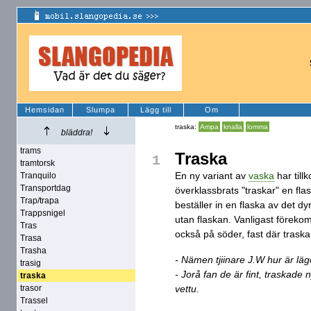
Hemsidan
Slumpa
Lägg till
Om
traska:
Ampa
knalla
lomma
bläddra!
trams
Traska
1
tramtorsk
En ny variant av
vaska
har tillk
Tranquilo
Transportdag
överklassbrats "traskar" en fl
Trap/trapa
beställer in en flaska av det dy
Trappsnigel
utan flaskan. Vanligast förek
Tras
också på söder, fast där trask
Trasa
Trasha
- Nämen tjiinare J.W hur är läg
trasig
- Jorå fan de är fint, traskad
traska
trasor
vettu.
Trassel