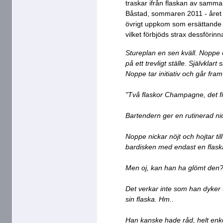
traskar ifrån flaskan av samma
Båstad, sommaren 2011 - året e
övrigt uppkom som ersättande a
vilket förbjöds strax dessförinn
Stureplan en sen kväll. Noppe 
på ett trevligt ställe. Självkla
Noppe tar initiativ och går fram 
"Två flaskor Champagne, det fin
Bartendern ger en rutinerad nic
Noppe nickar nöjt och hojtar ti
bardisken med endast en flask
Men oj, kan han ha glömt den
Det verkar inte som han dyker u
sin flaska. Hm..
Han kanske hade råd, helt enke