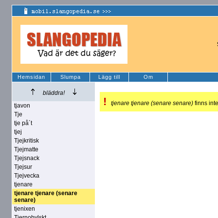
Hemsidan
Slumpa
Lägg till
Om
bläddra!
!
tjenare tjenare (senare senare)
finns inte
tjavon
Tje
tje på´t
tjej
Tjejkritisk
Tjejmatte
Tjejsnack
Tjejsur
Tjejvecka
tjenare
tjenare tjenare (senare
senare)
tjenixen
Tjernobylskt