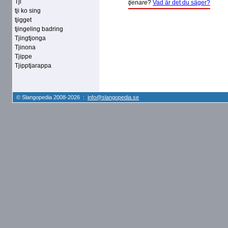
Tji
tjenare
?
Vad är det du säger?
tji ko sing
tjigget
tjingeling badring
Tjingtjonga
Tjinona
Tjippe
Tjipptjarappa
© Slangopedia 2008-2026 :
info@slangopedia.se