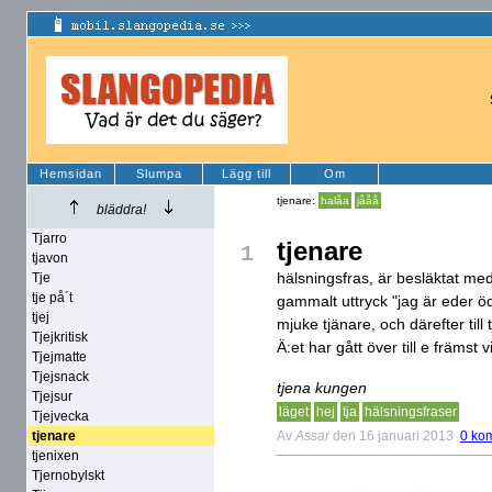
Hemsidan
Slumpa
Lägg till
Om
tjenare:
halåa
jååå
bläddra!
Tjarro
tjenare
1
tjavon
hälsningsfras, är besläktat med
Tje
tje på´t
gammalt uttryck "jag är eder öd
tjej
mjuke tjänare, och därefter till 
Tjejkritisk
Ä:et har gått över till e främst
Tjejmatte
Tjejsnack
tjena kungen
Tjejsur
läget
hej
tja
hälsningsfraser
Tjejvecka
Av
Assar
den 16 januari 2013
0 ko
tjenare
tjenixen
Tjernobylskt