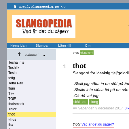
Hemsidan
Slumpa
Lägg till
Om
thot:
ellatokoni
bläddra!
Tesha inte
thot
1
Teshlik
Slangord för lösaktig tjej/gol
Tesla
tetig
Tetra Pak
-Skall jag sätta in en stöt på
tfgm
-Skulle inte slösa tid på en sån
Tfw
-Ok då vet jag.
TGIF
skällsord
slang
thaismack
Av
Neber
den 9 december 2017
0 
Thicc
thot
t-hus
thot
?
Vad är det du säger?
thx