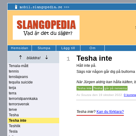
Hemsidan
Slumpa
Lägg till
Om
Tesha inte
1
bläddra!
Håll inte på.
Tenala-mått
tennis
Sägs när någon går dig på bullorna
tenstajeans
När Jürgen aldrig kan hålla käften, 
tequila suicide
terja
Tesha inte
Tesha
går på nerverna
terra
Av
Scuzza
den 19 oktober 2022
0 komme
terroristpannkaka
terrorsvensk
terve
Tesha inte
?
Kan du förklara?
Tesha
Tesha inte
Teshlik
Tesla