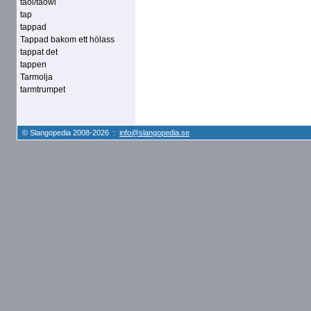
taoi/taowi
tap
tappad
Tappad bakom ett hölass
tappat det
tappen
Tarmolja
tarmtrumpet
© Slangopedia 2008-2026 :
info@slangopedia.se