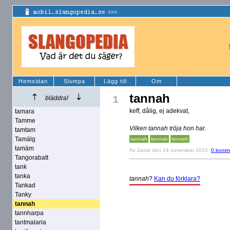
Hemsidan
Slumpa
Lägg till
Om
tannah
1
bläddra!
keff, dålig, ej adekvat,
tamara
Tamme
Vilken tannah tröja hon har.
tamtam
Tamälg
tannah
tennah
tenneh
tamäm
Av
Damir
den 24 november 2015
0 komm
Tangorabatt
tank
tanka
tannah
?
Kan du förklara?
Tankad
Tanky
tannah
tannharpa
tantmalaria