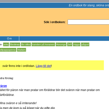
En ordbok för slang, sköna ord
Sök i ordboken:
Om
är:
adej
Beslewa
Bo slibo
handen på koranen
Horunge
Jeff
nigga
pågud
ollpappapinne
Wallahi
!
svär
finns inte i ordlistan.
Lägg till det
!
dra förslag:
väron
tället för päron när man pratar om föräldrar blir det sväron när man pratar om
ärföräldrar.
Mina sväron e så irriterande!
Ja men de kom ju på köpet när du gifte dig.