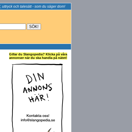
, uttryck och talesätt - som du säger dom!
Gillar du Slangopedia? Klicka på våra
annonser när du ska handla på nätet!