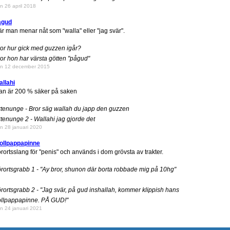
n 26 april 2018
ågud
r man menar nåt som "walla" eller "jag svär".
or hur gick med guzzen igår?
or hon har värsta götten "pågud"
n 12 december 2015
llahi
n är 200 % säker på saken
tenunge - Bror säg wallah du japp den guzzen
tenunge 2 - Wallahi jag gjorde det
n 28 januari 2020
ollpappapinne
rortsslang för "penis" och används i dom grövsta av trakter.
rortsgrabb 1 - "Ay bror, shunon där borta robbade mig på 10hg"
rortsgrabb 2 - "Jag svär, på gud inshallah, kommer klippish hans
ollpappapinne. PÅ GUD!"
n 24 januari 2021