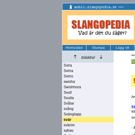
Hemsidan
Slumpa
Lägg till
sv
bläddra!
Tr
Svira
Svirra
Svirro
swisha
Swishhora
Svull
An
Svulla
Svålar
s
svång
Is
Svänglapp
sv
svär
sväron
- 
sybau
- 