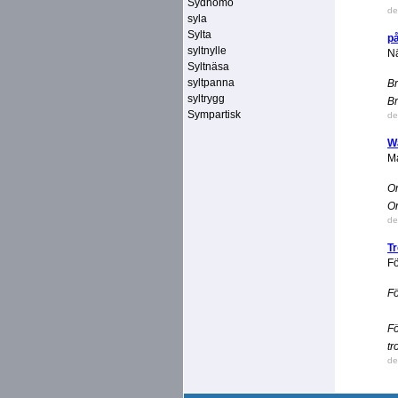
Sydhomo
de
syla
Sylta
p
syltnylle
Nä
Syltnäsa
syltpanna
Br
syltrygg
Br
Sympartisk
de
Wa
Ma
Or
Or
de
Tr
Fö
Fö
Fö
tr
de