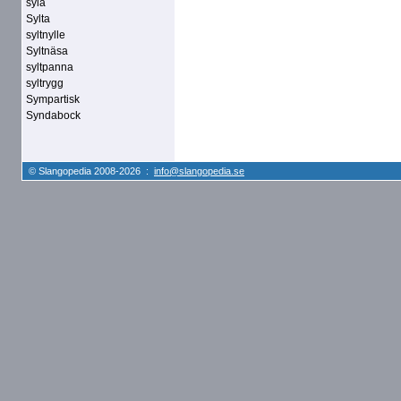
syla
Sylta
syltnylle
Syltnäsa
syltpanna
syltrygg
Sympartisk
Syndabock
© Slangopedia 2008-2026 :
info@slangopedia.se