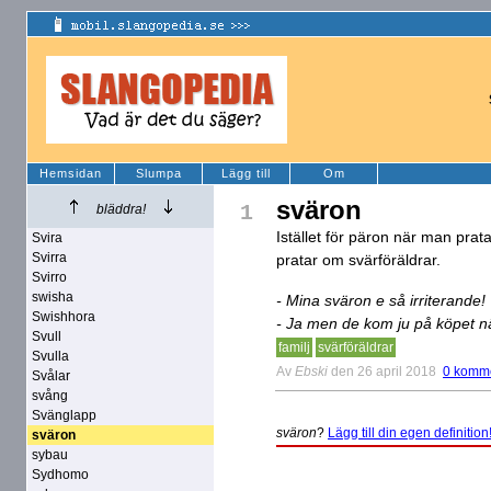
Hemsidan
Slumpa
Lägg till
Om
sväron
1
bläddra!
Istället för päron när man prat
Svira
Svirra
pratar om svärföräldrar.
Svirro
swisha
- Mina sväron e så irriterande!
Swishhora
- Ja men de kom ju på köpet när
Svull
familj
svärföräldrar
Svulla
Av
Ebski
den 26 april 2018
0 komm
Svålar
svång
Svänglapp
sväron
?
Lägg till din egen definition
sväron
sybau
Sydhomo