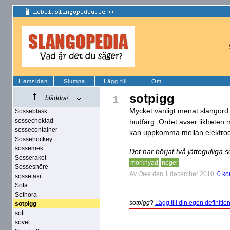
Hemsidan
Slumpa
Lägg till
Om
sotpigg
1
bläddra!
Mycket vänligt menat slangord 
Sosseblask
sossechoklad
hudfärg. Ordet avser likheten m
sossecontainer
kan uppkomma mellan elektroder
Sossehockey
sossemek
Det har börjat två jättegulliga 
Sosseraket
mörkhyad
neger
Sossesnöre
Av
Owe
den 1 december 2010
0 k
sossetaxi
Sota
Sothora
sotpigg
?
Lägg till din egen definition
sotpigg
sott
sovel