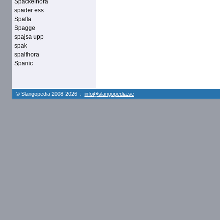
Spackelhora
spader ess
Spaffa
Spagge
spajsa upp
spak
spalthora
Spanic
© Slangopedia 2008-2026 :
info@slangopedia.se