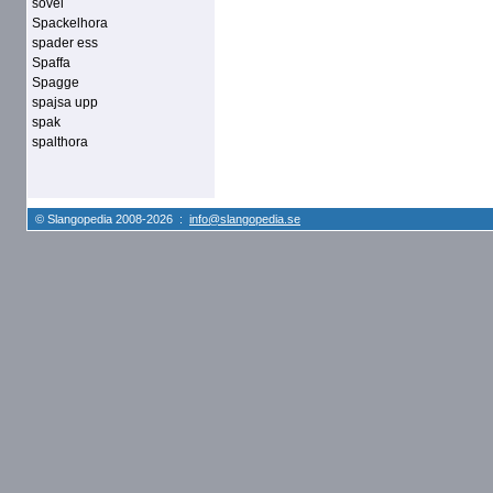
sovel
Spackelhora
spader ess
Spaffa
Spagge
spajsa upp
spak
spalthora
© Slangopedia 2008-2026 :
info@slangopedia.se