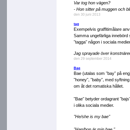
Var tog hon vägen?
- Hon sitter på muggen och bl
den 30 juni 2013
tag
Exempelvis graffitimålare anvä
Samma ungefärliga innebörd s
"tagga" någon i sociala medier
Jag sprayade över konstnäre
den 29 september 2014
Bae
Bae (utalas som "bay" på eng),
"honey", "baby", med syftnin
om åt det romatiska hållet.
"Bae" betyder ordagrant "baj
i olika sociala medier.
"He/she is my bae"
"Han/hon är min bae."