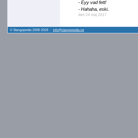
- Eyy vad fett!
- Hahaha, eski.
den 24 maj 2017
© Slangopedia 2008-2026 :
info@slangopedia.se