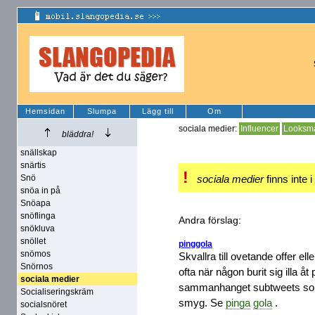
Hemsidan
Slumpa
Lägg till
Om
sociala medier:
Influencer
Looksm
bläddra!
snällskap
snärtis
!
Snö
sociala medier
finns inte i
snöa in på
Snöapa
snöflinga
Andra förslag:
snökluva
snöllet
pinggola
snömos
Skvallra till ovetande offer ell
Snörnos
ofta när någon burit sig illa åt
sociala medier
sammanhanget subtweets som 
Socialiseringskräm
smyg. Se
pinga
gola
.
socialsnöret