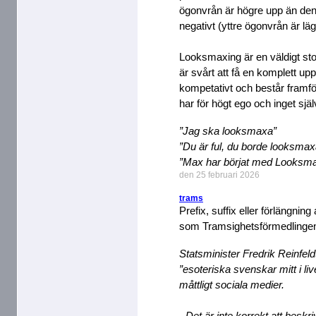
ögonvrån är högre upp än den 
negativt (yttre ögonvrån är lägr
Looksmaxing är en väldigt st
är svårt att få en komplett upp
kompetativt och består framfö
har för högt ego och inget själ
”Jag ska looksmaxa”
”Du är ful, du borde looksmax
”Max har börjat med Looksma
den 25 februari 2026
trams
Prefix, suffix eller förlängnin
som Tramsighetsförmedlinge
Statsminister Fredrik Reinfeldt
”esoteriska svenskar mitt i li
måttligt sociala medier.
- Det är inte korrekt att besk