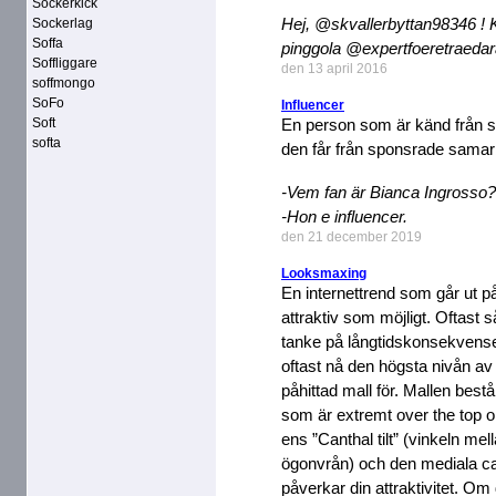
Sockerkick
Hej, @skvallerbyttan98346 ! Ka
Sockerlag
Soffa
pinggola @expertfoeretraedar
Soffliggare
den 13 april 2016
soffmongo
SoFo
Influencer
Soft
En person som är känd från s
softa
den får från sponsrade samar
-Vem fan är Bianca Ingrosso?
-Hon e influencer.
den 21 december 2019
Looksmaxing
En internettrend som går ut på at
attraktiv som möjligt. Oftast 
tanke på långtidskonsekvense
oftast nå den högsta nivån av at
påhittad mall för. Mallen best
som är extremt over the top 
ens ”Canthal tilt” (vinkeln mel
ögonvrån) och den mediala ca
påverkar din attraktivitet. Om du