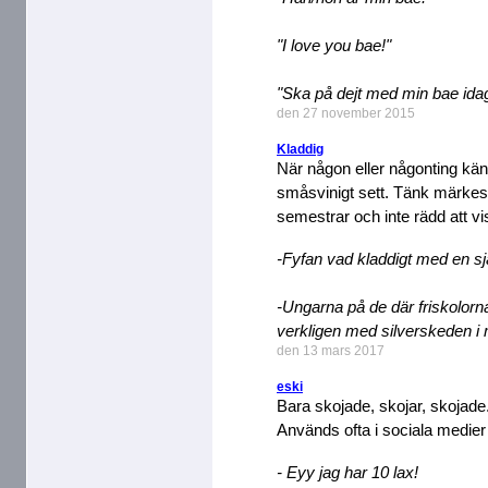
"I love you bae!"
"Ska på dejt med min bae idag
den 27 november 2015
Kladdig
När någon eller någonting känn
småsvinigt sett. Tänk märkeskl
semestrar och inte rädd att vi
-Fyfan vad kladdigt med en s
-Ungarna på de där friskolorn
verkligen med silverskeden 
den 13 mars 2017
eski
Bara skojade, skojar, skojade
Används ofta i sociala medier
- Eyy jag har 10 lax!