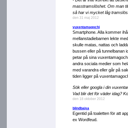
masstramslöshet. Om man titta
så har vi mycket låg tramslös
den 31 maj 2012
vuxentamagochi
Smartphone. Alla kommer ihåg 
mellanstadiebarnen lekte m
skulle matas, nattas och ladda
bussen eller på tunnelbanan id
petar på sina vuxentamagochis
andra sociala medier som hela
med varandra eller går på sa
tiden ligger på vuxentamagoch
Sök eller googla i din vuxent
Vad blir det för väder idag? K
den 18 oktober 2012
blindbajsa
Egentid på toaletten för att ap
ex Wordfeud.