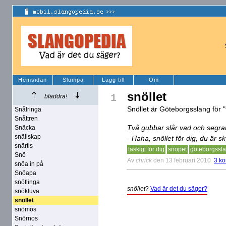
Hemsidan
Slumpa
Lägg till
Om
snöllet
1
bläddra!
Snöllet är Göteborgsslang för "t
Snålringa
Snåttren
Två gubbar slår vad och segrar
Snäcka
snällskap
- Haha, snöllet för dig, du är s
snärtis
taskigt för dig
snopet
göteborgssl
Snö
Av
chrick
den 13 februari 2010
3 k
snöa in på
Snöapa
snöflinga
snöllet
?
Vad är det du säger?
snökluva
snöllet
snömos
Snörnos