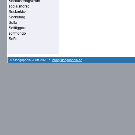
Socialiseringskräm
socialsnöret
Sockerkick
Sockerlag
Soffa
Soffliggare
soffmongo
SoFo
© Slangopedia 2008-2026 :
info@slangopedia.se