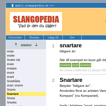
Hemsidan
Slumpa
Lägg till
Om
snartare
1
bläddra!
tidigare än
snaju
snake
När till exempel en buss går t
Snake city
snale
snartare
snart
snartast
snappa
Av
Lovisa Lindell
den 11 januari 20
snara
snark
Snartare
2
Snarklåda
snarr, snarre
Betyder "tidigare än".
Snarre
Användes först av artisten Va
Snartare
Kompani" (nu Kompaniet).
Snase
Snaska
Ingår i böjelsen "snart, snartare