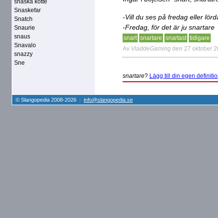
snaska kotte
Snaskefar
-Vill du ses på fredag eller lör
Snatch
-Fredag, för det är ju snartare
Snaurie
snaus
snart
snartare
snartast
tidigare
Snavalo
Av
VladdeGaming
den 27 oktober 
snazzy
Sne
snartare
?
Lägg till din egen definitio
© Slangopedia 2008-2026 :
info@slangopedia.se