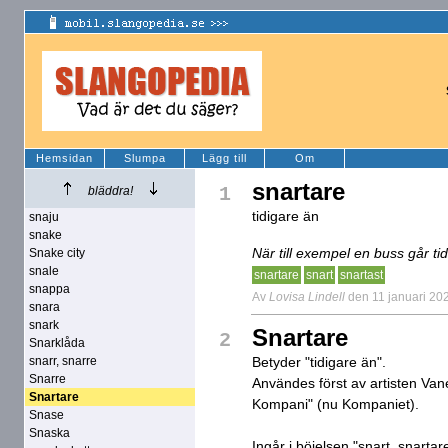
Hemsidan
Slumpa
Lägg till
Om
snartare
1
bläddra!
tidigare än
snaju
snake
När till exempel en buss går t
Snake city
snale
snartare
snart
snartast
snappa
Av
Lovisa Lindell
den 11 januari 20
snara
snark
Snartare
2
Snarklåda
snarr, snarre
Betyder "tidigare än".
Snarre
Användes först av artisten Va
Snartare
Kompani" (nu Kompaniet).
Snase
Snaska
Ingår i böjelsen "snart, snartare