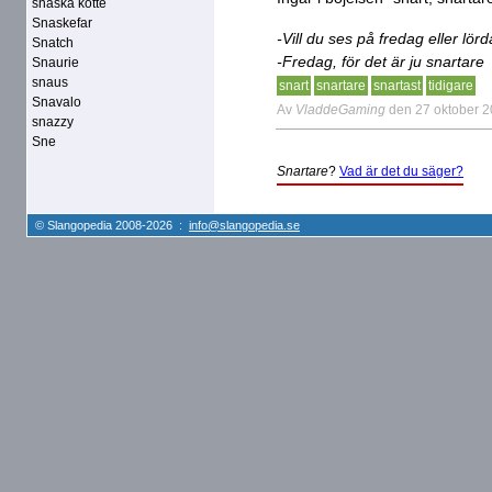
snaska kotte
Snaskefar
-Vill du ses på fredag eller lör
Snatch
-Fredag, för det är ju snartare
Snaurie
snaus
snart
snartare
snartast
tidigare
Snavalo
Av
VladdeGaming
den 27 oktober 
snazzy
Sne
Snartare
?
Vad är det du säger?
© Slangopedia 2008-2026 :
info@slangopedia.se