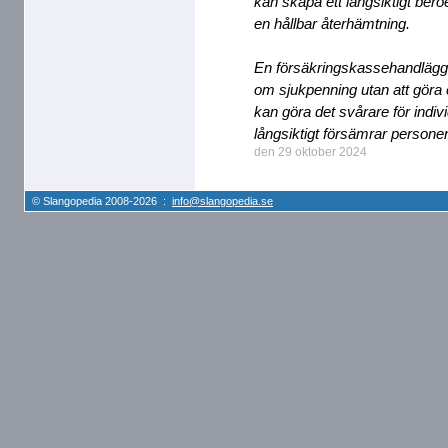
kan skapa ett långsiktigt beroe
en hållbar återhämtning.
En försäkringskassehandlägg
om sjukpenning utan att gör
kan göra det svårare för individ
långsiktigt försämrar persone
den 29 oktober 2024
© Slangopedia 2008-2026 :
info@slangopedia.se