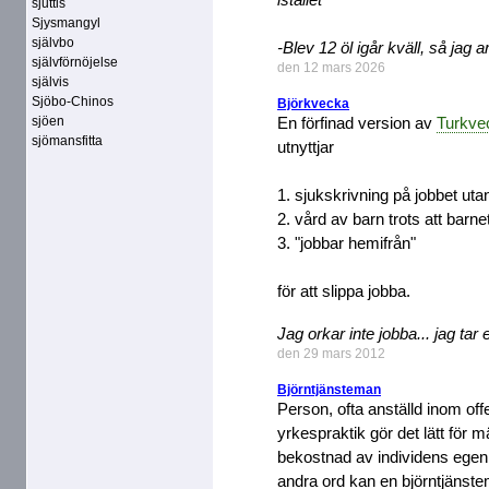
sjuttis
Sjysmangyl
självbo
-Blev 12 öl igår kväll, så jag
självförnöjelse
den 12 mars 2026
självis
Sjöbo-Chinos
Björkvecka
sjöen
En förfinad version av
Turkve
sjömansfitta
utnyttjar
1. sjukskrivning på jobbet uta
2. vård av barn trots att barnet
3. "jobbar hemifrån"
för att slippa jobba.
Jag orkar inte jobba... jag tar
den 29 mars 2012
Björntjänsteman
Person, ofta anställd inom of
yrkespraktik gör det lätt för m
bekostnad av individens egen
andra ord kan en björntjäns