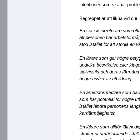
intentioner som skapar proble
Begreppet är att likna vid curli
En socialsekreterare som ofta
att personen har arbetsförmåg
stöd istället för att stödja en
En lärare som ger högre betyg 
undvika besvikelse eller klag
självinsikt och deras förmåga
högre nivåer av utbildning.
En arbetsförmedlare som bara 
som har potential för högre utbi
istället hindra personens långs
karriärmöjligheter.
En läkare som alltför lättvindig
skriver ut smärtstillande istäl