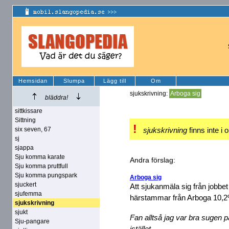
Hemsidan
Slumpa
Lägg till
Om
sjukskrivning:
Arboga sig
bläddra!
sittkissare
Sittning
!
six seven, 67
sjukskrivning
finns inte i 
sj
sjappa
Sju komma karate
Andra förslag:
Sju komma pruttfull
Sju komma pungspark
Arboga sig
sjuckert
Att sjukanmäla sig från jobbet 
sjufemma
härstammar från Arboga 10,
sjukskrivning
sjukt
Fan alltså jag var bra sugen p
Sju-pangare
istället