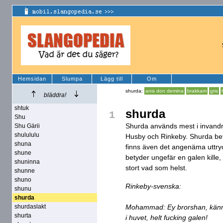
Hemsidan
Slumpa
Lägg till
Om
shurda:
anis don demina
brakkam
gris
bläddra!
shtuk
shurda
1
Shu
Shurda används mest i invandra
Shu Gärii
shulululu
Husby och Rinkeby. Shurda bety
shuna
finns även det angenäma uttryc
shune
betyder ungefär en galen kille,
shuninna
stort vad som helst.
shunne
shuno
Rinkeby-svenska:
shunu
shurda
shurdaslakt
Mohammad: Ey brorshan, känn
shurta
i huvet, helt fucking galen!