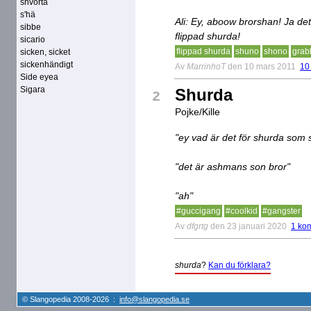
shvorta
s'hä
Ali: Ey, aboow brorshan! Ja det 
sibbe
flippad shurda!
sicario
flippad shurda
shuno
shono
grab
sicken, sicket
sickenhändigt
Av
MarrinhoT
den 10 mars 2011
10
Side eyea
Sigara
Shurda
2
Pojke/Kille
"ey vad är det för shurda som s
"det är ashmans son bror"
"ah"
#guccigang
#coolkid
#gangster
Av
dfgrtg
den 23 januari 2020
1 ko
shurda
?
Kan du förklara?
© Slangopedia 2008-2026 :
info@slangopedia.se