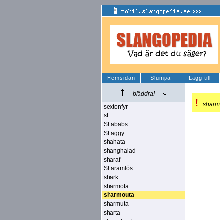
Hemsidan
Slumpa
Lägg till
bläddra!
!
sharm
sextonfyr
sf
Shababs
Shaggy
shahata
shanghaiad
sharaf
Sharamlös
shark
sharmota
sharmouta
sharmuta
sharta