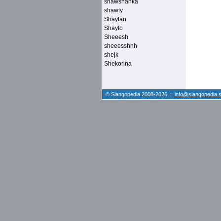
shawshanka
shawty
Shaytan
Shayto
Sheeesh
sheeesshhh
shejk
Shekorina
© Slangopedia 2008-2026 :
info@slangopedia.