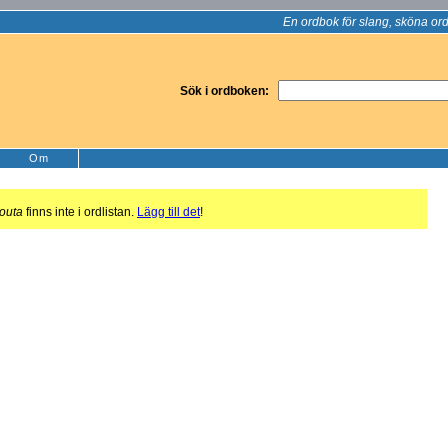
En ordbok för slang, sköna ord
Sök i ordboken:
Om
outa
finns inte i ordlistan.
Lägg till det
!