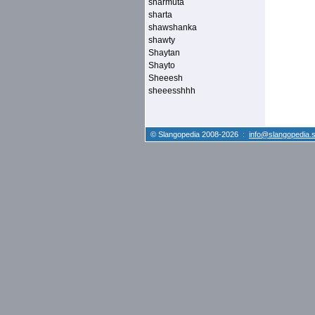
sharmuta
sharta
shawshanka
shawty
Shaytan
Shayto
Sheeesh
sheeesshhh
© Slangopedia 2008-2026 :
info@slangopedia.