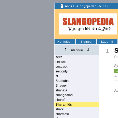
Hemsidan
Slumpa
Lägg till
S
1
bläddra!
Re
sexa
sexism
Ey
sexpack
sextonfyr
or
sf
A
Shababs
Shaggy
shahata
Sh
shanghaiad
sharaf
Sharamlös
shark
sharmota