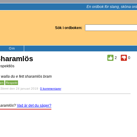
En ordbok för slang, sköna ord
Sök i ordboken:
Om
haramlös
2
0
spektlös
 walla du e fett sharamlös bram
ten
Respekt
v
Skrrrrt
den 24 januari 2019
0 kommentarer
aramlös
?
Vad är det du säger?