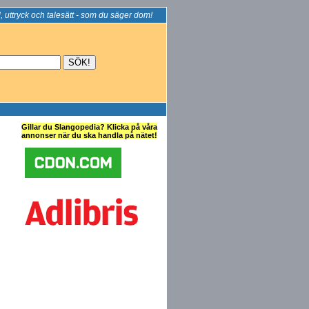
, uttryck och talesätt - som du säger dom!
Gillar du Slangopedia? Klicka på våra
annonser när du ska handla på nätet!